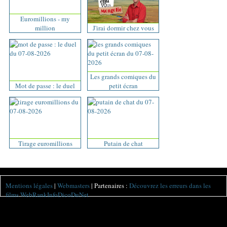
Euromillions - my
million
J'irai dormir chez vous
Les grands comiques du
Mot de passe : le duel
petit écran
Tirage euromillions
Putain de chat
Mentions légales
|
Webmasters
| Partenaires :
Découvrez les erreurs dans les
films
WebRankInfo
DicoDuNet