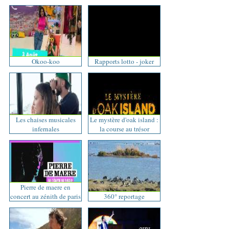
Okoo-koo
Rapports lotto - joker
Les chaises musicales
Le mystère d'oak island :
infernales
la course au trésor
Pierre de maere en
concert au zénith de paris
360° reportage