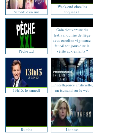
Week-end chez les
Samedi d'en rire
toquées 1
Gala d'ouverture du
festival du rire de liège
avec caroline vigneaux:
faut-il toujours dire la
Pêche xxl
vérité aux enfants ?
L?intelligence artificielle,
13h15, le samedi
un tsunami sur le web
Rumba
Lioness