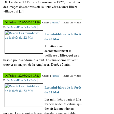
1871 et décédé à Paris le 18 novembre 1922, illustré par
des images des endroits où l'auteur vécu.nAinsi Illiers,
village qui [...]
Diffusion : 22/05/2026 05:19
Chaine :
France5
Toutes Les Vidéos
De
Les Mini-Héros De La Forêt
Les mini-héros de la forêt
du 22 Mai
Juliette casse
accidentellement la
veilleuse d'Elise, qui en a
besoin pour s'endormir la nuit. Les mini-héros doivent
trouver un moyen de la remplacer.. Durée : 7 min.
Diffusion : 22/05/2026 05:13
Chaine :
France5
Toutes Les Vidéos
De
Les Mini-Héros De La Forêt
Les mini-héros de la forêt
du 22 Mai
Les mini-héros partent à la
recherche de Célestine, qui
devait les attendre au
potager. Leur enquête les entraîne dans une véritable