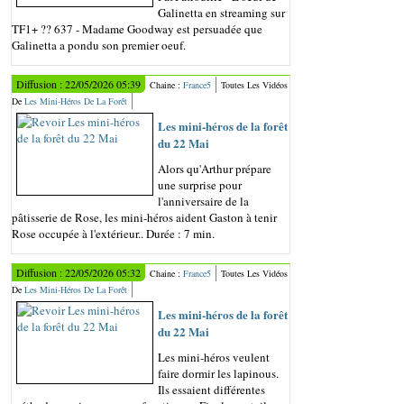
Galinetta en streaming sur
TF1+ ?? 637 - Madame Goodway est persuadée que
Galinetta a pondu son premier oeuf.
Diffusion : 22/05/2026 05:39
Chaine :
France5
Toutes Les Vidéos
De
Les Mini-Héros De La Forêt
Les mini-héros de la forêt
du 22 Mai
Alors qu'Arthur prépare
une surprise pour
l'anniversaire de la
pâtisserie de Rose, les mini-héros aident Gaston à tenir
Rose occupée à l'extérieur.. Durée : 7 min.
Diffusion : 22/05/2026 05:32
Chaine :
France5
Toutes Les Vidéos
De
Les Mini-Héros De La Forêt
Les mini-héros de la forêt
du 22 Mai
Les mini-héros veulent
faire dormir les lapinous.
Ils essaient différentes