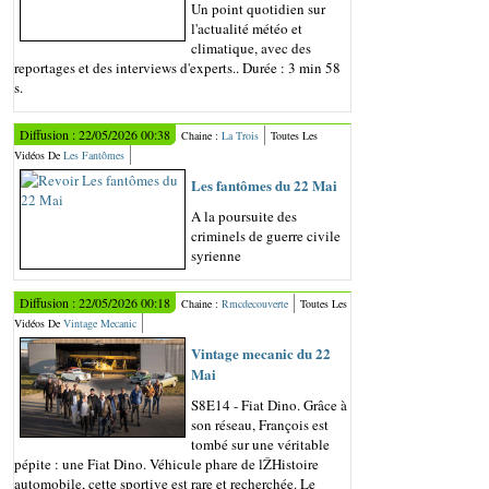
Un point quotidien sur
l'actualité météo et
climatique, avec des
reportages et des interviews d'experts.. Durée : 3 min 58
s.
Diffusion : 22/05/2026 00:38
Chaine :
La Trois
Toutes Les
Vidéos De
Les Fantômes
Les fantômes du 22 Mai
A la poursuite des
criminels de guerre civile
syrienne
Diffusion : 22/05/2026 00:18
Chaine :
Rmcdecouverte
Toutes Les
Vidéos De
Vintage Mecanic
Vintage mecanic du 22
Mai
S8E14 - Fiat Dino. Grâce à
son réseau, François est
tombé sur une véritable
pépite : une Fiat Dino. Véhicule phare de lŽHistoire
automobile, cette sportive est rare et recherchée. Le