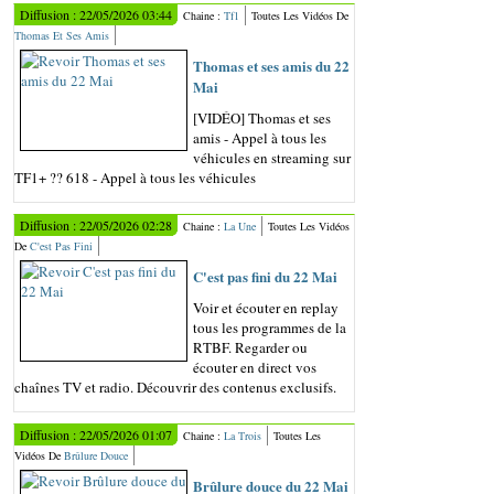
Diffusion : 22/05/2026 03:44
Chaine :
Tf1
Toutes Les Vidéos De
Thomas Et Ses Amis
Thomas et ses amis du 22
Mai
[VIDÉO] Thomas et ses
amis - Appel à tous les
véhicules en streaming sur
TF1+ ?? 618 - Appel à tous les véhicules
Diffusion : 22/05/2026 02:28
Chaine :
La Une
Toutes Les Vidéos
De
C'est Pas Fini
C'est pas fini du 22 Mai
Voir et écouter en replay
tous les programmes de la
RTBF. Regarder ou
écouter en direct vos
chaînes TV et radio. Découvrir des contenus exclusifs.
Diffusion : 22/05/2026 01:07
Chaine :
La Trois
Toutes Les
Vidéos De
Brûlure Douce
Brûlure douce du 22 Mai