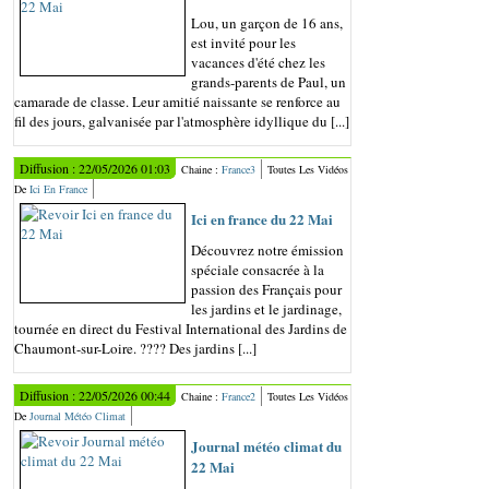
Lou, un garçon de 16 ans,
est invité pour les
vacances d'été chez les
grands-parents de Paul, un
camarade de classe. Leur amitié naissante se renforce au
fil des jours, galvanisée par l'atmosphère idyllique du [...]
Diffusion : 22/05/2026 01:03
Chaine :
France3
Toutes Les Vidéos
De
Ici En France
Ici en france du 22 Mai
Découvrez notre émission
spéciale consacrée à la
passion des Français pour
les jardins et le jardinage,
tournée en direct du Festival International des Jardins de
Chaumont-sur-Loire. ???? Des jardins [...]
Diffusion : 22/05/2026 00:44
Chaine :
France2
Toutes Les Vidéos
De
Journal Météo Climat
Journal météo climat du
22 Mai