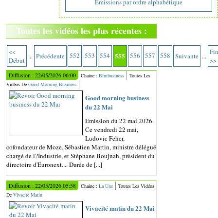
Emissions par ordre alphabétique
Toutes les vidéos les plus récentes :
<<
Fi
552
553
554
555
556
557
558
...
Précédente
Suivante
...
Début
>>
Diffusion : 22/05/2026 06:00
Chaine :
Bfmbusiness
Toutes Les
Vidéos De
Good Morning Business
Good morning business
du 22 Mai
Émission du 22 mai 2026.
Ce vendredi 22 mai,
Ludovic Feher,
cofondateur de Moze, Sébastien Martin, ministre délégué
chargé de l?Industrie, et Stéphane Boujnah, président du
directoire d'Euronext.... Durée de [...]
Diffusion : 22/05/2026 05:58
Chaine :
La Une
Toutes Les Vidéos
De
Vivacité Matin
Vivacité matin du 22 Mai