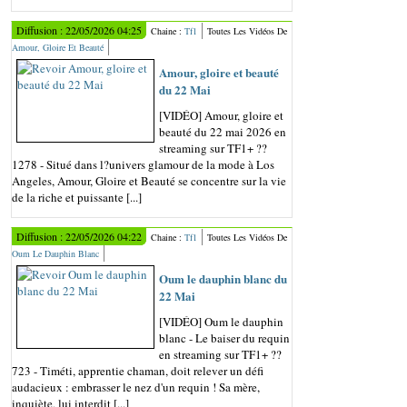
Diffusion : 22/05/2026 04:25
Chaine :
Tf1
Toutes Les Vidéos De
Amour, Gloire Et Beauté
Amour, gloire et beauté
du 22 Mai
[VIDÉO] Amour, gloire et
beauté du 22 mai 2026 en
streaming sur TF1+ ??
1278 - Situé dans l?univers glamour de la mode à Los
Angeles, Amour, Gloire et Beauté se concentre sur la vie
de la riche et puissante [...]
Diffusion : 22/05/2026 04:22
Chaine :
Tf1
Toutes Les Vidéos De
Oum Le Dauphin Blanc
Oum le dauphin blanc du
22 Mai
[VIDÉO] Oum le dauphin
blanc - Le baiser du requin
en streaming sur TF1+ ??
723 - Timéti, apprentie chaman, doit relever un défi
audacieux : embrasser le nez d'un requin ! Sa mère,
inquiète, lui interdit [...]