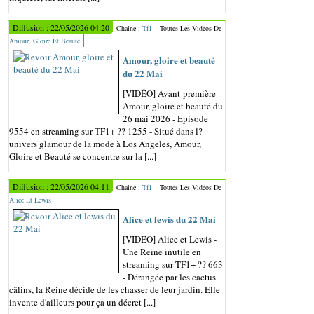
Diffusion : 22/05/2026 04:20
Chaine :
Tf1
Toutes Les Vidéos De
Amour, Gloire Et Beauté
Amour, gloire et beauté
du 22 Mai
[VIDÉO] Avant-première -
Amour, gloire et beauté du
26 mai 2026 - Episode
9554 en streaming sur TF1+ ?? 1255 - Situé dans l?
univers glamour de la mode à Los Angeles, Amour,
Gloire et Beauté se concentre sur la [...]
Diffusion : 22/05/2026 04:11
Chaine :
Tf1
Toutes Les Vidéos De
Alice Et Lewis
Alice et lewis du 22 Mai
[VIDÉO] Alice et Lewis -
Une Reine inutile en
streaming sur TF1+ ?? 663
- Dérangée par les cactus
câlins, la Reine décide de les chasser de leur jardin. Elle
invente d'ailleurs pour ça un décret [...]