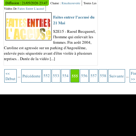
Diffusion : 21/05/2026 23:47
Chaine :
Rmcdecouverte
Toutes Les
Vidéos De
Faites Entrer L'accusé
Faites entrer l'accusé du
21 Mai
S2E15 - Raoul Becquerel,
l'homme qui enlevait les
femmes. Fin août 2004,
Caroline est agressée sur un parking d'Angoulême,
enlevée puis séquestrée avant d'être violée à plusieurs
reprises. . Durée de la vidéo [...]
<<
Fi
552
553
554
555
556
557
558
...
Précédente
Suivante
...
Début
>>