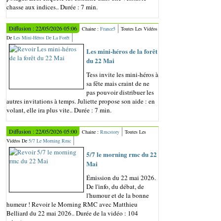
chasse aux indices.. Durée : 7 min.
Diffusion : 22/05/2026 05:06
Chaine :
France5
Toutes Les Vidéos
De
Les Mini-Héros De La Forêt
Les mini-héros de la forêt
du 22 Mai
Tess invite les mini-héros à
sa fête mais craint de ne
pas pouvoir distribuer les
autres invitations à temps. Juliette propose son aide : en
volant, elle ira plus vite.. Durée : 7 min.
Diffusion : 22/05/2026 05:00
Chaine :
Rmcstory
Toutes Les
Vidéos De
5/7 Le Morning Rmc
5/7 le morning rmc du 22
Mai
Émission du 22 mai 2026.
De l'info, du débat, de
l'humour et de la bonne
humeur ! Revoir le Morning RMC avec Matthieu
Belliard du 22 mai 2026.. Durée de la vidéo : 104