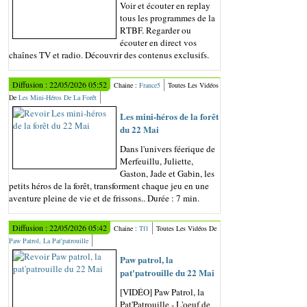
Voir et écouter en replay
tous les programmes de la
RTBF. Regarder ou
écouter en direct vos
chaînes TV et radio. Découvrir des contenus exclusifs.
Diffusion : 22/05/2026 05:52
Chaine :
France5
Toutes Les Vidéos
De
Les Mini-Héros De La Forêt
Les mini-héros de la forêt
du 22 Mai
Dans l'univers féerique de
Merfeuillu, Juliette,
Gaston, Jade et Gabin, les
petits héros de la forêt, transforment chaque jeu en une
aventure pleine de vie et de frissons.. Durée : 7 min.
Diffusion : 22/05/2026 05:42
Chaine :
Tf1
Toutes Les Vidéos De
Paw Patrol, La Pat'patrouille
Paw patrol, la
pat'patrouille du 22 Mai
[VIDÉO] Paw Patrol, la
Pat'Patrouille - L'oeuf de