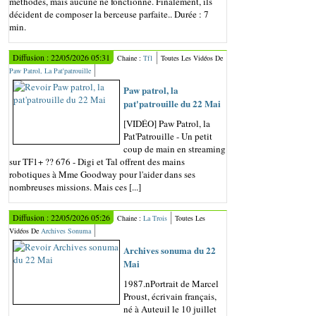
méthodes, mais aucune ne fonctionne. Finalement, ils
décident de composer la berceuse parfaite.. Durée : 7
min.
Diffusion : 22/05/2026 05:31
Chaine :
Tf1
Toutes Les Vidéos De
Paw Patrol, La Pat'patrouille
Paw patrol, la
pat'patrouille du 22 Mai
[VIDÉO] Paw Patrol, la
Pat'Patrouille - Un petit
coup de main en streaming
sur TF1+ ?? 676 - Digi et Tal offrent des mains
robotiques à Mme Goodway pour l'aider dans ses
nombreuses missions. Mais ces [...]
Diffusion : 22/05/2026 05:26
Chaine :
La Trois
Toutes Les
Vidéos De
Archives Sonuma
Archives sonuma du 22
Mai
1987.nPortrait de Marcel
Proust, écrivain français,
né à Auteuil le 10 juillet