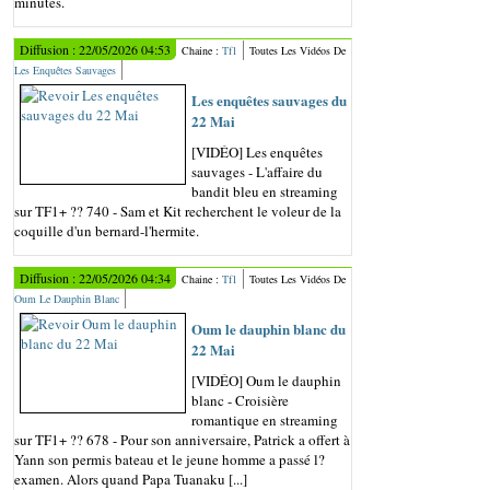
minutes.
Diffusion : 22/05/2026 04:53
Chaine :
Tf1
Toutes Les Vidéos De
Les Enquêtes Sauvages
Les enquêtes sauvages du
22 Mai
[VIDÉO] Les enquêtes
sauvages - L'affaire du
bandit bleu en streaming
sur TF1+ ?? 740 - Sam et Kit recherchent le voleur de la
coquille d'un bernard-l'hermite.
Diffusion : 22/05/2026 04:34
Chaine :
Tf1
Toutes Les Vidéos De
Oum Le Dauphin Blanc
Oum le dauphin blanc du
22 Mai
[VIDÉO] Oum le dauphin
blanc - Croisière
romantique en streaming
sur TF1+ ?? 678 - Pour son anniversaire, Patrick a offert à
Yann son permis bateau et le jeune homme a passé l?
examen. Alors quand Papa Tuanaku [...]