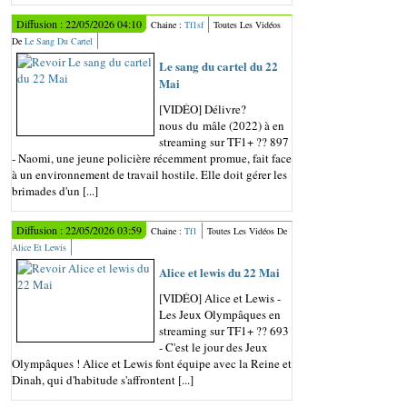
Diffusion : 22/05/2026 04:10
Chaine :
Tf1sf
Toutes Les Vidéos
De
Le Sang Du Cartel
Le sang du cartel du 22
Mai
[VIDÉO] Délivre?
nous du mâle (2022) à en
streaming sur TF1+ ?? 897
- Naomi, une jeune policière récemment promue, fait face
à un environnement de travail hostile. Elle doit gérer les
brimades d'un [...]
Diffusion : 22/05/2026 03:59
Chaine :
Tf1
Toutes Les Vidéos De
Alice Et Lewis
Alice et lewis du 22 Mai
[VIDÉO] Alice et Lewis -
Les Jeux Olympâques en
streaming sur TF1+ ?? 693
- C'est le jour des Jeux
Olympâques ! Alice et Lewis font équipe avec la Reine et
Dinah, qui d'habitude s'affrontent [...]