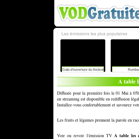
Les émissions les plus populaires
Gala d'ouverture du festival
Rumba
du rire de liège avec
caroline vigneaux: faut-il
A table 
toujours dire la vérité aux
enfants ?
Diffusée pour la première fois le 01 Mai à 05h
en streaming est disponible en rediffusion lég
Installez-vous confortablement et savourez vot
Les fruits et légumes prennent la parole en rac
A table les 
Voir ou revoir l'émission TV