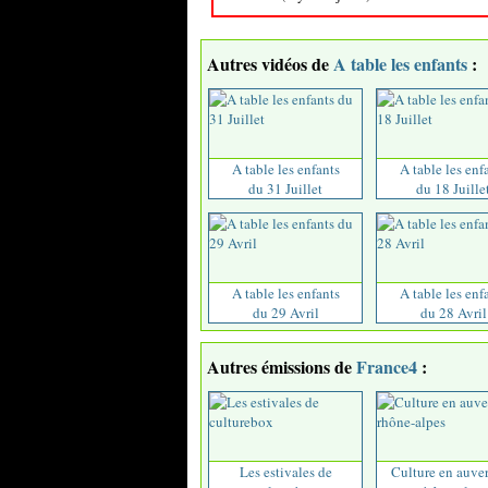
Autres vidéos de
A table les enfants
:
A table les enfants
A table les enf
du 31 Juillet
du 18 Juille
A table les enfants
A table les enf
du 29 Avril
du 28 Avril
Autres émissions de
France4
:
Les estivales de
Culture en auve