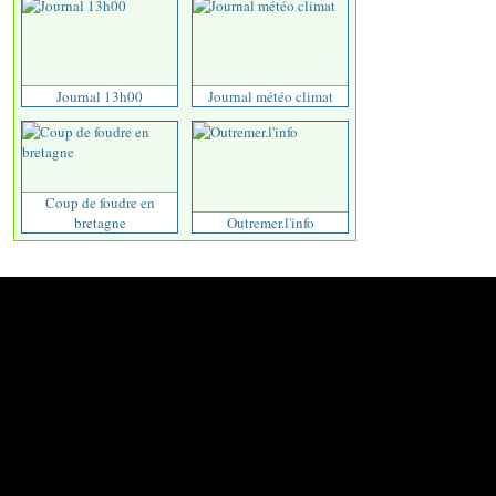
Journal 13h00
Journal météo climat
Coup de foudre en
bretagne
Outremer.l'info