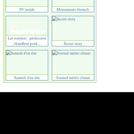
50' inside
Monuments éternels
Les routiers : profession
chauffeur poid...
Secret story
Samedi d'en rire
Journal météo climat