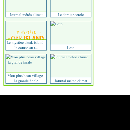
Journal météo climat
Le dernier cercle
Le mystère d'oak island :
la course au t...
Loto
Mon plus beau village -
la grande finale
Journal météo climat