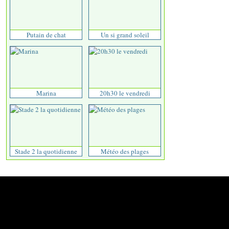
Putain de chat
Un si grand soleil
Marina
20h30 le vendredi
Stade 2 la quotidienne
Météo des plages