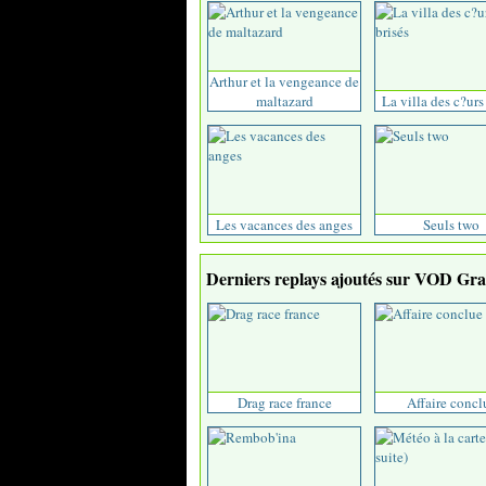
Arthur et la vengeance de
maltazard
La villa des c?urs
Les vacances des anges
Seuls two
Derniers replays ajoutés sur VOD Grat
Drag race france
Affaire concl