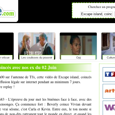
Cherchez un progr
on vécue
Les coulisses du pouvoir
Opj
Cultur
r
oincés avec nos ex du 02 Juin
h00 sur l'antenne de Tfx, cette vidéo de Excape island, coincés
iffusion légale sur internet pendant au minimum 7 jours.
re replay !
3 - L'épreuve du jour met les binômes face à face, avec des
mensonges. Ça commence fort : Beverly coince Vivian devant
le vrai séisme, c'est Carla et Kevin. Entre eux, le ton monte si
ans de non-dits rattrapent tout le monde en direct, et quand les