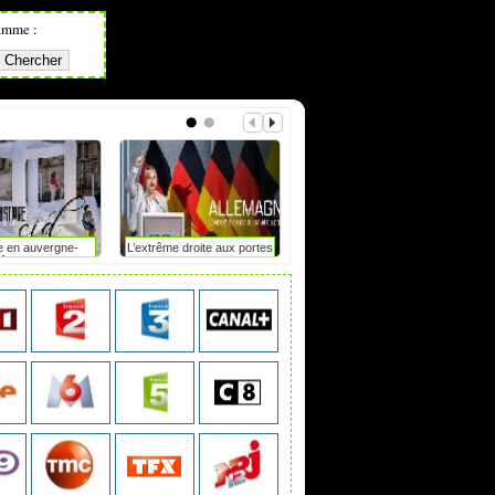
amme :
e en auvergne-
L’extrême droite aux portes
Mot de passe : le duel
hône-alpes
du pouvoir en saxe-anhalt
?