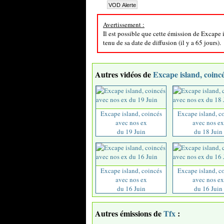
Avertissement :
Il est possible que cette émission de Excape
tenu de sa date de diffusion (il y a 65 jours).
Autres vidéos de
Excape island, coincé
Excape island, coincés
Excape island, c
avec nos ex
avec nos ex
du 19 Juin
du 18 Juin
Excape island, coincés
Excape island, c
avec nos ex
avec nos ex
du 16 Juin
du 16 Juin
Autres émissions de
Tfx
: