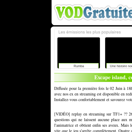
Les émissions les plus populaires
Rumba
Une histoire n
Excape island, c
Diffusée pour la première fois le 02 Juin à 18
avec nos ex en streaming est disponible en red
Installez-vous confortablement et savourez vot
[VIDÉO] replay en streaming sur TF1+ ?? 268
questions qui ne laissent aucune place aux 
l'animatrice et obtient enfin ses aveux. Mais 
vite que le jeu s'arrête complètement. Quatre 