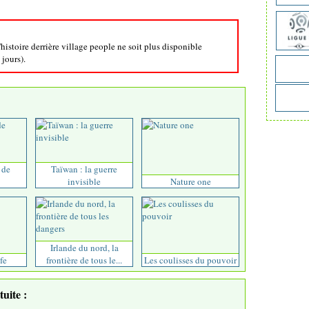
'histoire derrière village people ne soit plus disponible
 jours).
 de
Taïwan : la guerre
invisible
Nature one
Irlande du nord, la
fe
frontière de tous le...
Les coulisses du pouvoir
uite :