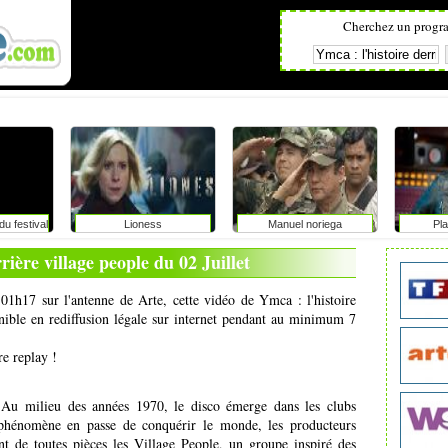
Cherchez un progr
u festival
Lioness
Manuel noriega
Pla
ge avec
: faut-il
rière village people du 02 Juillet
vérité aux
?
à 01h17 sur l'antenne de Arte, cette vidéo de Ymca : l'histoire
onible en rediffusion légale sur internet pendant au minimum 7
re replay !
 Au milieu des années 1970, le disco émerge dans les clubs
hénomène en passe de conquérir le monde, les producteurs
nt de toutes pièces les Village People, un groupe inspiré des