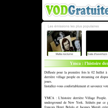
Les émissions les plus populaires
Mafia nocturne
Gala d'ouverture d
du rire de liè
caroline vigneaux
Ymca : l'histoire der
toujours dire la 
enfants 
Diffusée pour la première fois le 02 Juillet 
derrière village people en streaming est disp
jours.
Installez-vous confortablement et savourez vot
YMCA : L'histoire derrière Village People.
underground de New York. Séduits par ce p
français Henri Belolo et Jacques Morali crée