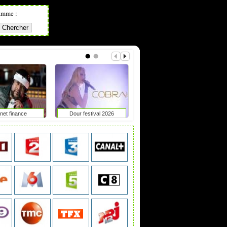
amme :
net finance
Dour festival 2026
Rumba