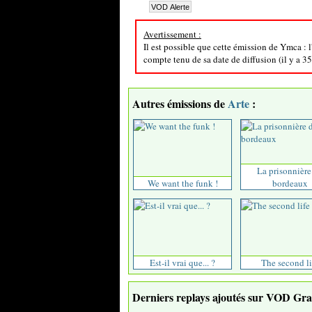
Avertissement :
Il est possible que cette émission de Ymca : l
compte tenu de sa date de diffusion (il y a 35
Autres émissions de
Arte
:
La prisonnière
We want the funk !
bordeaux
Est-il vrai que... ?
The second li
Derniers replays ajoutés sur VOD Grat