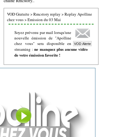
chaine Rmcstory..
VOD Gratuite
>
Rmcstory replay
>
Replay Apolline
chez vous
>
Emission du 03 Mai
Soyez prévenu par mail lorsqu'une
nouvelle émission de "Apolline
chez vous" sera disponible en
ne manquez plus aucune vidéo
streaming :
de votre émission favorite !