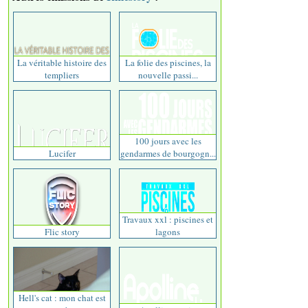
La véritable histoire des
La folie des piscines, la
templiers
nouvelle passi...
100 jours avec les
Lucifer
gendarmes de bourgogn...
Travaux xxl : piscines et
Flic story
lagons
Hell's cat : mon chat est