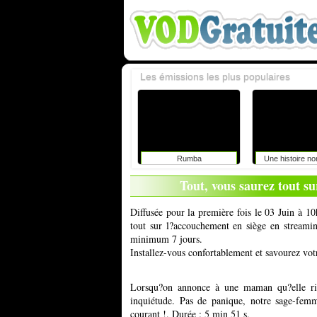
Les émissions les plus populaires
Rumba
Une histoire n
Tout, vous saurez tout s
Diffusée pour la première fois le 03 Juin à 1
tout sur l?accouchement en siège en streaming
minimum 7 jours.
Installez-vous confortablement et savourez vot
Lorsqu?on annonce à une maman qu?elle ris
inquiétude. Pas de panique, notre sage-femm
courant !. Durée : 5 min 51 s.