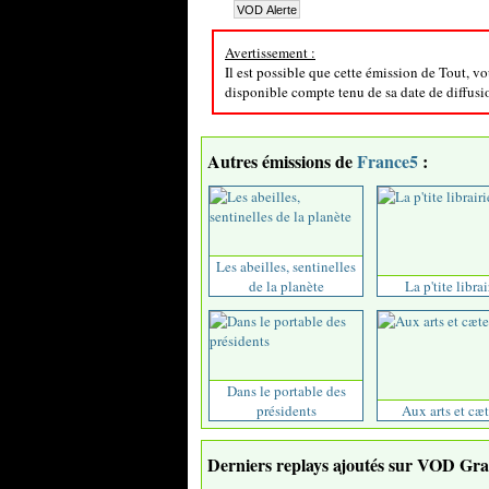
Avertissement :
Il est possible que cette émission de Tout, v
disponible compte tenu de sa date de diffusion
Autres émissions de
France5
:
Les abeilles, sentinelles
de la planète
La p'tite librai
Dans le portable des
présidents
Aux arts et cæt
Derniers replays ajoutés sur VOD Grat