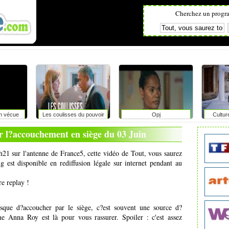
Cherchez un progr
on vécue
Les coulisses du pouvoir
Opj
Cultur
r
ur l?accouchement en siège du 03 Juin
0h21 sur l'antenne de France5, cette vidéo de Tout, vous saurez
 est disponible en rediffusion légale sur internet pendant au
re replay !
que d?accoucher par le siège, c?est souvent une source d?
e Anna Roy est là pour vous rassurer. Spoiler : c'est assez