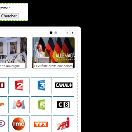
amme :
e en auvergne-
L’extrême droite aux portes
Mot de passe : le duel
hône-alpes
du pouvoir en saxe-anhalt
?