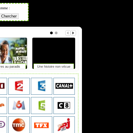
amme :
res au paradis
Une histoire non vécue
Focales