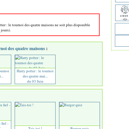
tter : le tournoi des quatre maisons ne soit plus disponible
 jours).
urnoi des quatre maisons
:
tournoi
Harry potter : le tournoi
...
des quatre mai...
du 03 Juin
fiel -
...
Tais-toi !
Burger quiz