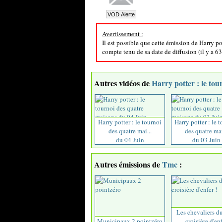
Avertissement :
Il est possible que cette émission de Harry po
compte tenu de sa date de diffusion (il y a 63
Autres vidéos de
Harry potter : le to
Harry potter : le tournoi
Harry potter : le 
des quatre mai...
des quatre mai
du 04 Juin
du 03 Juin
Autres émissions de
Tmc
:
Les chevaliers du 
Municipaux 2 pointzéro
croisière d'enf