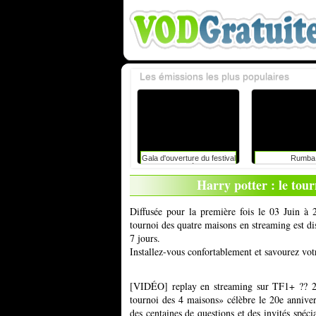
Les émissions les plus populaires
Gala d'ouverture du festival
Rumba
du rire de liège avec
caroline vigneaux: faut-il
Harry potter : le tou
toujours dire la vérité aux
enfants ?
Diffusée pour la première fois le 03 Juin à 
tournoi des quatre maisons en streaming est d
7 jours.
Installez-vous confortablement et savourez vot
[VIDÉO] replay en streaming sur TF1+ ?? 245
tournoi des 4 maisons» célèbre le 20e anniver
des centaines de questions et des invités spéc