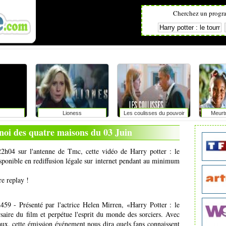
Cherchez un progr
Lioness
Les coulisses du pouvoir
Meurt
rnoi des quatre maisons du 03 Juin
22h04 sur l'antenne de Tmc, cette vidéo de Harry potter : le
isponible en rediffusion légale sur internet pendant au minimum
re replay !
9 - Présenté par l'actrice Helen Mirren, «Harry Potter : le
saire du film et perpétue l'esprit du monde des sorciers. Avec
iaux, cette émission événement nous dira quels fans connaissent