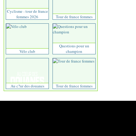
Cyclisme - tour de france
femmes 2026
Tour de france femmes
Questions pour un
Vélo club
champion
Au c?ur des douanes
Tour de france femmes