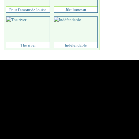
Pour l'amour de louisa
Jikulumessu
The river
Indéfendable