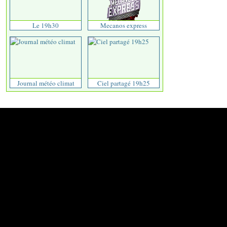
Le 19h30
Mecanos express
Journal météo climat
Ciel partagé 19h25