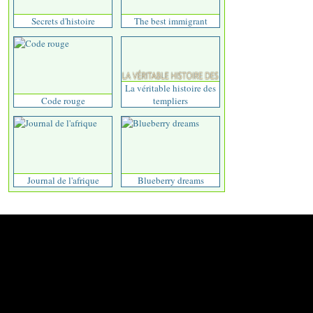
Secrets d'histoire
The best immigrant
La véritable histoire des
Code rouge
templiers
Journal de l'afrique
Blueberry dreams