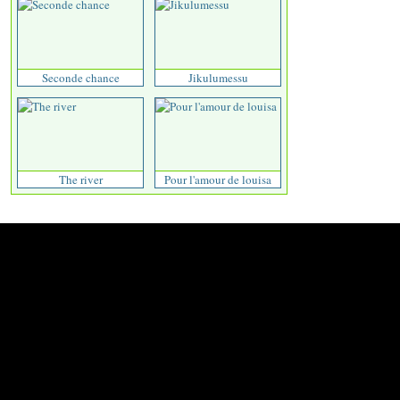
Seconde chance
Jikulumessu
The river
Pour l'amour de louisa