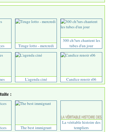
300 ch?urs chantent les
ces
Tirage lotto - mercredi
tubes d'un jour
mes
L'agenda ciné
Candice renoir s06
uite :
La véritable histoire des
rices
The best immigrant
templiers