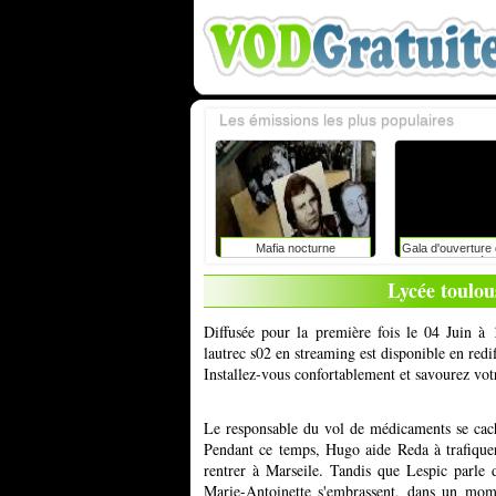
Les émissions les plus populaires
Mafia nocturne
Gala d'ouverture d
du rire de liè
caroline vigneaux
Lycée toulou
toujours dire la 
enfants 
Diffusée pour la première fois le 04 Juin à
lautrec s02 en streaming est disponible en red
Installez-vous confortablement et savourez vot
Le responsable du vol de médicaments se cache
Pendant ce temps, Hugo aide Reda à trafiquer
rentrer à Marseile. Tandis que Lespic parle 
Marie-Antoinette s'embrassent, dans un mome