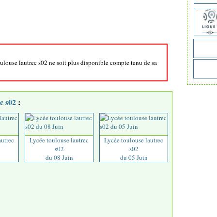
oulouse lautrec s02 ne soit plus disponible compte tenu de sa
c s02
:
autrec
Lycée toulouse lautrec
Lycée toulouse lautrec
s02
s02
du 08 Juin
du 05 Juin