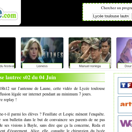
Cherchez un progr
u festival
Lioness
Manuel noriega
Dour 
ge avec
: faut-il
se lautrec s02 du 04 Juin
vérité aux
?
 18h12 sur l'antenne de Laune, cette vidéo de Lycée toulouse
iffusion légale sur internet pendant au minimum 7 jours.
re replay !
-t-il parmi les élèves ? Feuillate et Lespic mènent l'enquête.
 son bulletin dans le but de convaincre ses parents de ne pas
de ses visions à Bayle, sans dire que ça la concerne, Reda et
nt d'égarement. Alice, elle, consulte le chirurgien du lycée