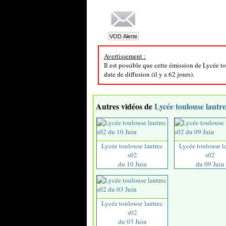
Avertissement :
Il est possible que cette émission de Lycée t
date de diffusion (il y a 62 jours).
Autres vidéos de
Lycée toulouse lautre
Lycée toulouse lautrec
Lycée toulouse l
s02
s02
du 10 Juin
du 09 Juin
Lycée toulouse lautrec
s02
du 03 Juin