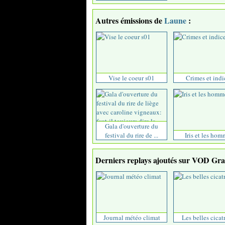
Autres émissions de
Laune
:
Vise le coeur s01
Crimes et indi
Gala d'ouverture du
festival du rire de ...
Iris et les hom
Derniers replays ajoutés sur VOD Grat
Journal météo climat
Les belles cicat