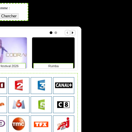
amme :
festival 2026
Rumba
Chypre