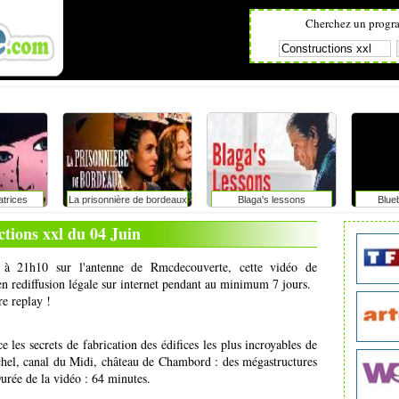
Cherchez un progr
atrices
La prisonnière de bordeaux
Blaga's lessons
Blue
tions xxl du 04 Juin
n à 21h10 sur l'antenne de Rmcdecouverte, cette vidéo de
en rediffusion légale sur internet pendant au minimum 7 jours.
re replay !
les secrets de fabrication des édifices les plus incroyables de
chel, canal du Midi, château de Chambord : des mégastructures
Durée de la vidéo : 64 minutes.