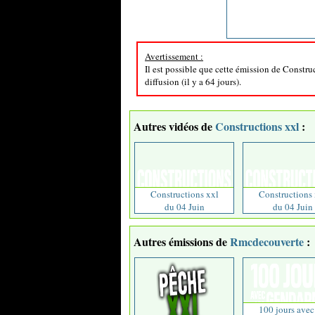
Avertissement :
Il est possible que cette émission de Constru
diffusion (il y a 64 jours).
Autres vidéos de
Constructions xxl
:
Constructions xxl
Constructions 
du 04 Juin
du 04 Juin
Autres émissions de
Rmcdecouverte
:
100 jours avec