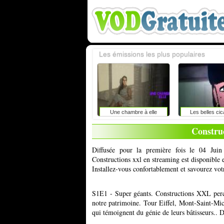
Les émissions les plus populaires
Une chambre à elle
Les belles cic
Construc
Diffusée pour la première fois le 04 Jui
Constructions xxl en streaming est disponible 
Installez-vous confortablement et savourez vot
S1E1 - Super géants. Constructions XXL perce 
notre patrimoine. Tour Eiffel, Mont-Saint-Mi
qui témoignent du génie de leurs bâtisseurs.. 