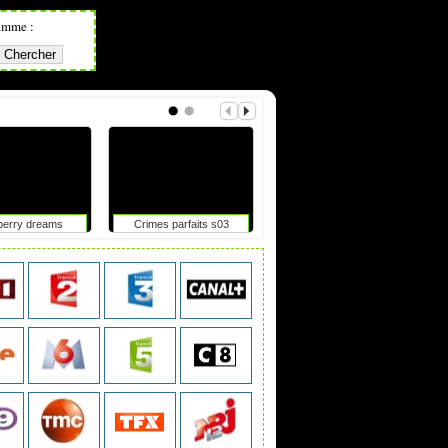
amme :
berry dreams
Crimes parfaits s03
Tdf femmes : elle chute
après un accrochage avec
une moto