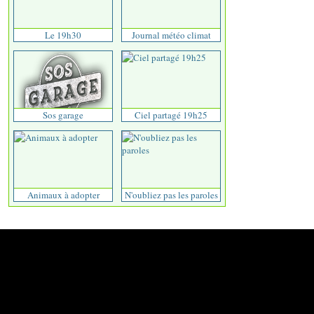
Le 19h30
Journal météo climat
Sos garage
Ciel partagé 19h25
Animaux à adopter
N'oubliez pas les paroles