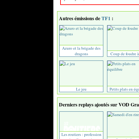
Autres émissions de
TF1
:
Azuro et la brigade des
dragons
Coup de foudre à
Le jeu
Petits plats en éq
Derniers replays ajoutés sur VOD Grat
Les routiers : profession