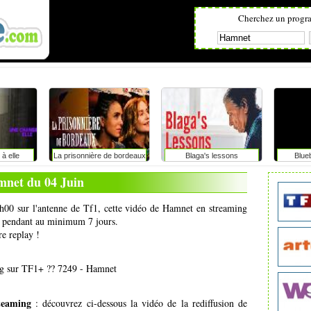
Cherchez un progr
à elle
La prisonnière de bordeaux
Blaga's lessons
Blue
net du 04 Juin
0h00 sur l'antenne de Tf1, cette vidéo de Hamnet en streaming
net pendant au minimum 7 jours.
re replay !
g sur TF1+ ?? 7249 - Hamnet
teaming
: découvrez ci-dessous la vidéo de la rediffusion de