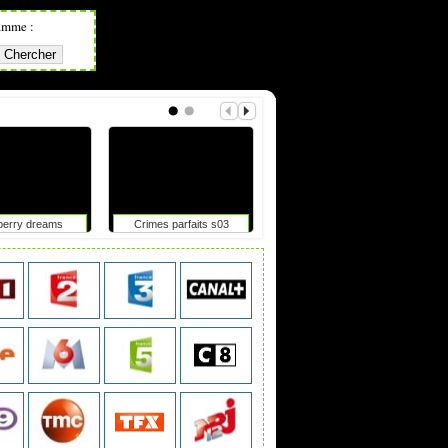
amme :
berry dreams
Crimes parfaits s03
Tdf femmes : elle chute
après un accrochage avec
une moto