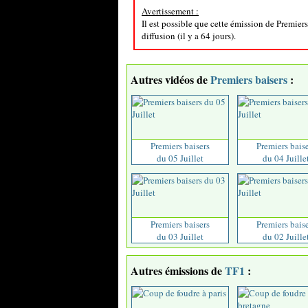
Avertissement :
Il est possible que cette émission de Premier
diffusion (il y a 64 jours).
Autres vidéos de
Premiers baisers
:
Premiers baisers
Premiers bais
du 05 Juillet
du 04 Juille
Premiers baisers
Premiers bais
du 03 Juillet
du 02 Juille
Autres émissions de
TF1
: