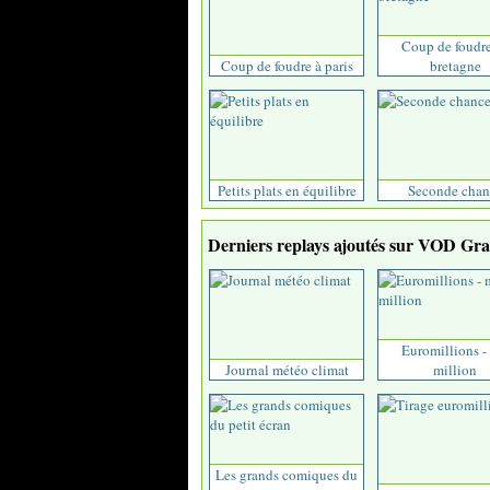
Coup de foudr
Coup de foudre à paris
bretagne
Petits plats en équilibre
Seconde chan
Derniers replays ajoutés sur VOD Grat
Euromillions -
Journal météo climat
million
Les grands comiques du