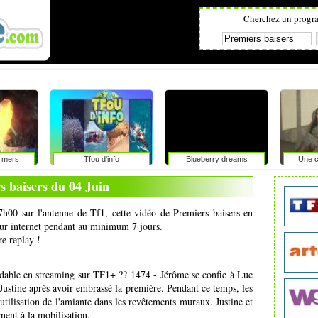
Cherchez un progr
 mers
Tfou d'info
Blueberry dreams
Une c
s baisers du 04 Juin
7h00 sur l'antenne de Tf1, cette vidéo de Premiers baisers en
 sur internet pendant au minimum 7 jours.
re replay !
able en streaming sur TF1+ ?? 1474 - Jérôme se confie à Luc
ustine après avoir embrassé la première. Pendant ce temps, les
utilisation de l'amiante dans les revêtements muraux. Justine et
gnent à la mobilisation.