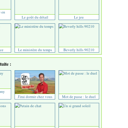
e en
Le goût du détail
Le jeu
ce
Le ministère du temps
Beverly hills 90210
uite :
 my
J'irai dormir chez vous
Mot de passe : le duel