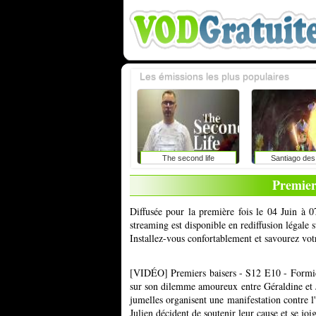
Les émissions les plus populaires
The second life
Santiago des
Premier
Diffusée pour la première fois le 04 Juin à 0
streaming est disponible en rediffusion légale
Installez-vous confortablement et savourez vot
[VIDÉO] Premiers baisers - S12 E10 - Formid
sur son dilemme amoureux entre Géraldine et J
jumelles organisent une manifestation contre l'
Julien décident de soutenir leur cause et se joi