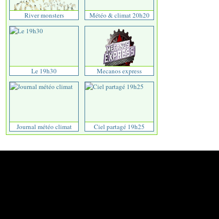
River monsters
Météo & climat 20h20
Le 19h30
Mecanos express
Journal météo climat
Ciel partagé 19h25