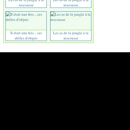
rescousse
rescousse
Il était une fois... ces
Les as de la jungle à la
drôles d'objets
rescousse