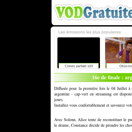
Les émissions les plus populaires
Crimes parfaits s03
Okoo-ko
16e de finale : ar
Diffusée pour la première fois le 04 Juillet 
argentine - cap-vert en streaming est dispon
jours.
Installez-vous confortablement et savourez vot
Avec Solenn, Alice tente de reconstituer le p
le drame, Constance décide de prendre les cho