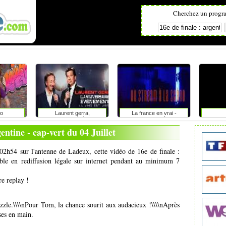
Cherchez un progr
o
Laurent gerra,
La france en vrai -
l'anniversaire-événement
provence alpes côte d'azur
gentine - cap-vert du 04 Juillet
à 02h54 sur l'antenne de Ladeux, cette vidéo de 16e de finale :
ible en rediffusion légale sur internet pendant au minimum 7
re replay !
uzzle.\\\\nPour Tom, la chance sourit aux audacieux !\\\\nAprès
ses en main.