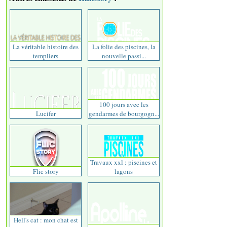
La véritable histoire des
La folie des piscines, la
templiers
nouvelle passi...
100 jours avec les
Lucifer
gendarmes de bourgogn...
Travaux xxl : piscines et
Flic story
lagons
Hell's cat : mon chat est