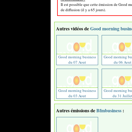
Il est possible que cette émission de Good m
de diffusion (il y a 65 jours).
Autres vidéos de
Good morning busin
Good morning business
Good morning bu
du 07 Aout
du 06 Aout
Good morning business
Good morning bu
du 03 Aout
du 31 Juille
Autres émissions de
Bfmbusiness
: