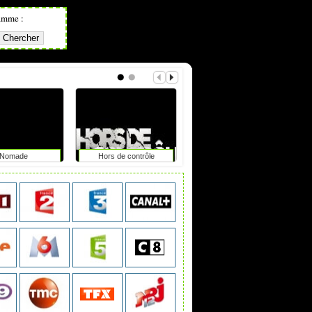
amme :
Nomade
Hors de contrôle
20h30 le vendredi