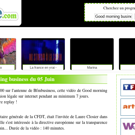
Cherchez un progr
o
La france en vrai -
Marina
provence alpes côte d'azur
ng business du 05 Juin
6h00 sur l'antenne de Bfmbusiness, cette vidéo de Good morning
usion légale sur internet pendant au minimum 7 jours.
re replay !
aire générale de la CFDT, était l'invitée de Laure Closier dans
e s'est intéressée à la directive européenne sur la transparence
juin... Durée de la vidéo : 140 minutes.