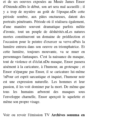
et de ses oeuvres exposées au Musée James Ensor
d'Ostende.nDès le début, son art sera mal accueilli ; il
y a trop de mystère au goût de l'époque.nDe cette
période sombre, aux pâtes onctueuses, datent des
portraits pénétrants. Période où il réalisera également,
d'une manière souvent dramatique parfois mêlée
d'ironie, tout un peuple de déshérités.nLes natures
mortes constitueront un domaine de prédilection et
l'occasion pour le peintre d'exercer sa verve.nPuis la
lumière entrera dans son oeuvre en triomphatrice. Et
cette lumière, toujours mouvante, va se muer en
personnages fantasques. C'est la naissance du masque,
tout de violence et d'éclat.nDu masque, Ensor passera
aisément à la caricature, à l'humour, au grotesque ; et
Ensor n'épargne pas Ensor, il se caricature lui-même
!nPour cet esprit sarcastique et inquiet, l'humour noir
est une expression naturelle. Les hommes et leur
passion, il les voit dominer par la mort. De même que
tous les humains arborent des masques sous
l'enveloppe charnelle, Ensor aperçoit le squelette et
même son propre visage.
Archives sonuma en
Voir ou revoir l'émission TV