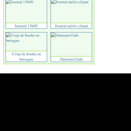
Journal 13h00
Journal météo climat
Coup de foudre en
bretagne
Outremer.l'info