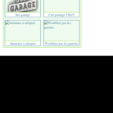
Sos garage
Ciel partagé 19h25
Animaux à adopter
N'oubliez pas les paroles