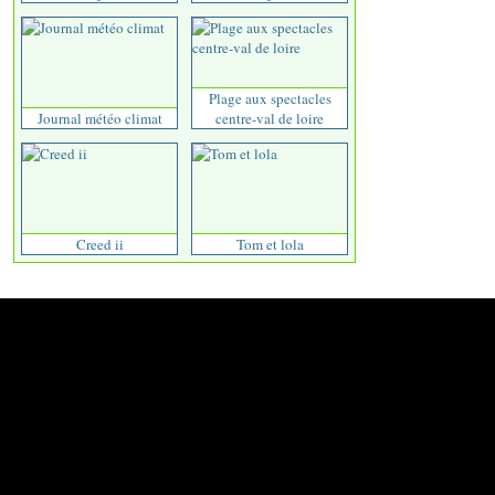
Plage aux spectacles
Journal météo climat
centre-val de loire
Creed ii
Tom et lola