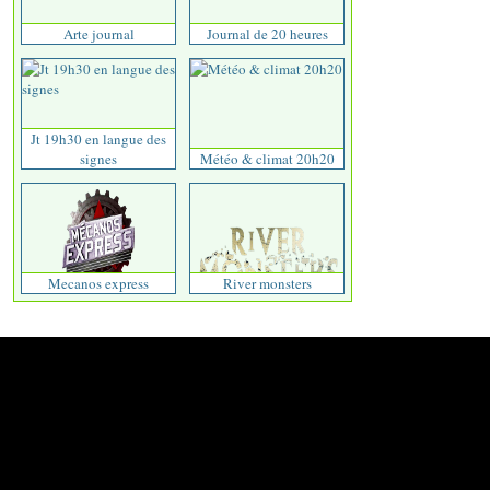
Arte journal
Journal de 20 heures
Jt 19h30 en langue des
signes
Météo & climat 20h20
Mecanos express
River monsters