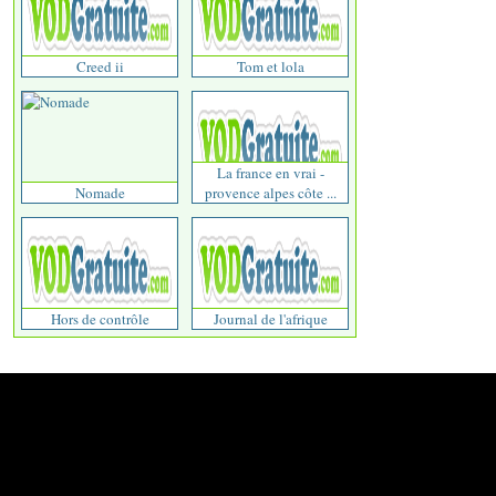
Creed ii
Tom et lola
La france en vrai -
Nomade
provence alpes côte ...
Hors de contrôle
Journal de l'afrique