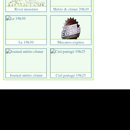
River monsters
Météo & climat 20h20
Le 19h30
Mecanos express
Journal météo climat
Ciel partagé 19h25