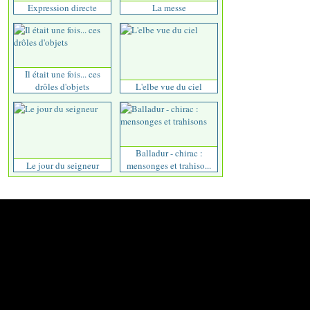
Expression directe
La messe
Il était une fois... ces
drôles d'objets
L'elbe vue du ciel
Balladur - chirac :
Le jour du seigneur
mensonges et trahiso...