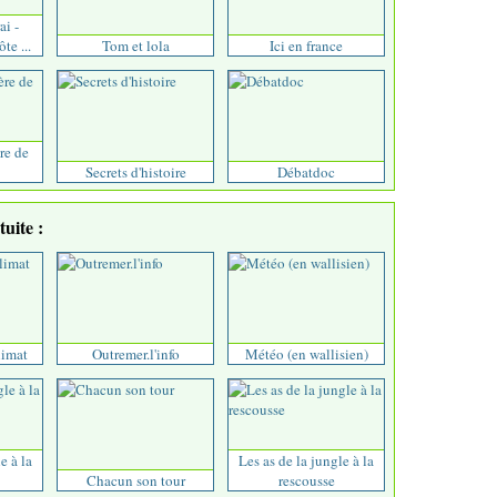
ai -
te ...
Tom et lola
Ici en france
ère de
Secrets d'histoire
Débatdoc
uite :
limat
Outremer.l'info
Météo (en wallisien)
e à la
Les as de la jungle à la
Chacun son tour
rescousse