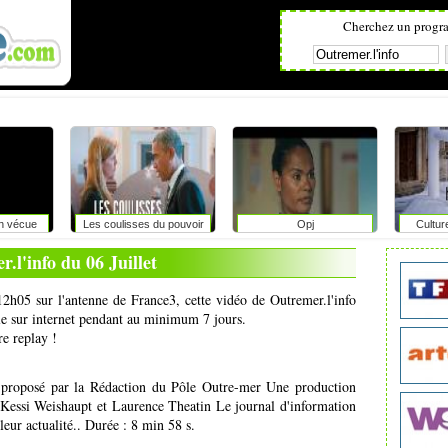
Cherchez un progr
on vécue
Les coulisses du pouvoir
Opj
Cultur
r
.l'info du 06 Juillet
 12h05 sur l'antenne de France3, cette vidéo de Outremer.l'info
ale sur internet pendant au minimum 7 jours.
re replay !
t proposé par la Rédaction du Pôle Outre-mer Une production
 Kessi Weishaupt et Laurence Theatin Le journal d'information
ur actualité.. Durée : 8 min 58 s.