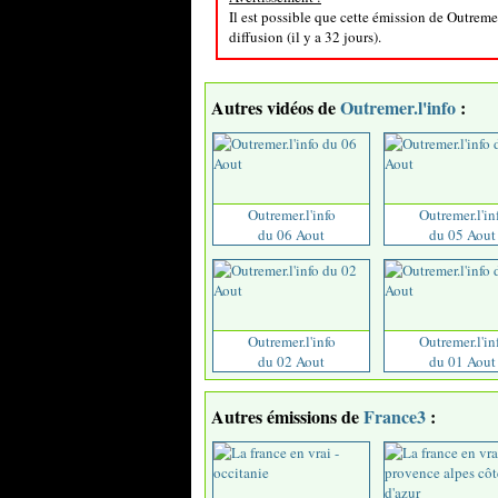
Il est possible que cette émission de Outreme
diffusion (il y a 32 jours).
Autres vidéos de
Outremer.l'info
:
Outremer.l'info
Outremer.l'in
du 06 Aout
du 05 Aout
Outremer.l'info
Outremer.l'in
du 02 Aout
du 01 Aout
Autres émissions de
France3
: