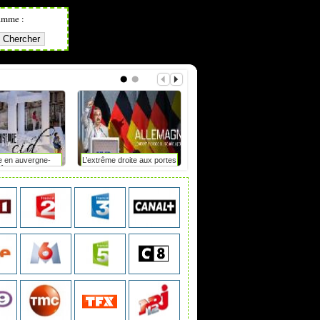
amme :
e en auvergne-
L’extrême droite aux portes
Mot de passe : le duel
hône-alpes
du pouvoir en saxe-anhalt
?