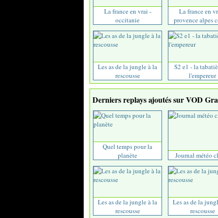
La france en vrai -
La france en vr
occitanie
provence alpes cô
Les as de la jungle à la
S2 e1 - la tabati
rescousse
l'empereur
Derniers replays ajoutés sur VOD Grat
Quel temps pour la
planète
Journal météo c
Les as de la jungle à la
Les as de la jungl
rescousse
rescousse