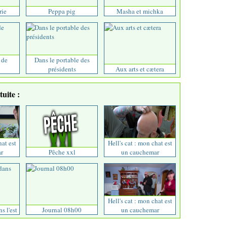
rie
Peppa pig
Masha et michka
 de
Dans le portable des
présidents
Aux arts et cætera
uite :
hat est
Hell's cat : mon chat est
r
Pêche xxl
un cauchemar
Hell's cat : mon chat est
ns l'est
Journal 08h00
un cauchemar