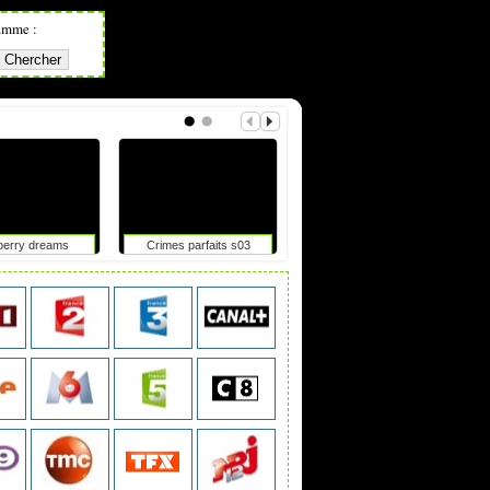
amme :
berry dreams
Crimes parfaits s03
Tdf femmes : elle chute
après un accrochage avec
une moto