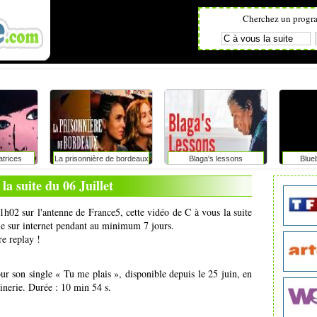
Cherchez un progr
atrices
La prisonnière de bordeaux
Blaga's lessons
Blue
la suite du 06 Juillet
21h02 sur l'antenne de France5, cette vidéo de C à vous la suite
ale sur internet pendant au minimum 7 jours.
re replay !
pour son single « Tu me plais », disponible depuis le 25 juin, en
inerie. Durée : 10 min 54 s.