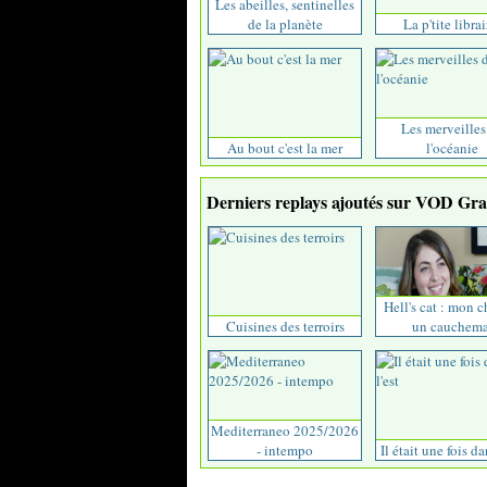
Les abeilles, sentinelles
de la planète
La p'tite librai
Les merveilles
Au bout c'est la mer
l'océanie
Derniers replays ajoutés sur VOD Grat
Hell's cat : mon c
Cuisines des terroirs
un cauchema
Mediterraneo 2025/2026
- intempo
Il était une fois da