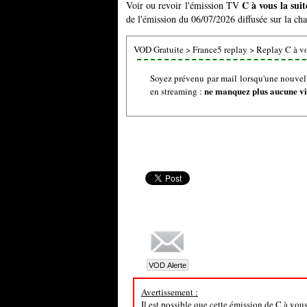
C à vous la sui
Voir ou revoir l'émission TV
de l'émission du 06/07/2026 diffusée sur la ch
VOD Gratuite
>
France5 replay
>
Replay C à vo
Soyez prévenu par mail lorsqu'une nouvell
ne manquez plus aucune vid
en streaming :
Avertissement :
Il est possible que cette émission de C à vou