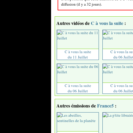
diffusion (il y a 32 jours).
Autres vidéos de
C à vous la suite
:
C à vous la suite
C à vous la su
du 11 Juillet
du 06 Juille
C à vous la suite
C à vous la su
du 06 Juillet
du 06 Juille
Autres émissions de
France5
: