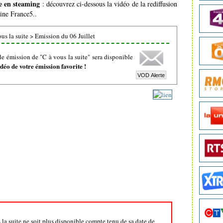
te en steaming
: découvrez ci-dessous la vidéo de la rediffusion
aine France5..
us la suite
>
Emission du 06 Juillet
e émission de "C à vous la suite" sera disponible
éo de votre émission favorite !
s la suite ne soit plus disponible compte tenu de sa date de