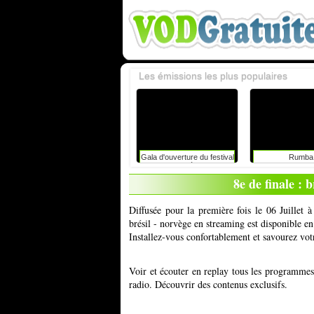
Les émissions les plus populaires
Gala d'ouverture du festival
Rumba
du rire de liège avec
caroline vigneaux: faut-il
8e de finale : b
toujours dire la vérité aux
enfants ?
Diffusée pour la première fois le 06 Juillet 
brésil - norvège en streaming est disponible e
Installez-vous confortablement et savourez vot
Voir et écouter en replay tous les programme
radio. Découvrir des contenus exclusifs.