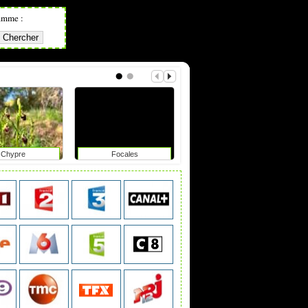
amme :
Chypre
Focales
Une histoire non vécue