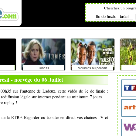
Cherchez un progr
Lioness
Meurtres au paradis
résil - norvège du 06 Juillet
à 00h35 sur l'antenne de Ladeux, cette vidéo de 8e de finale :
n rediffusion légale sur internet pendant au minimum 7 jours.
re replay !
s de la RTBF. Regarder ou écouter en direct vos chaînes TV et