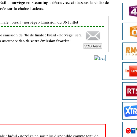
résil - norvège en steaming
: découvrez ci-dessous la vidéo de
usée sur la chaine Ladeux..
inale : brésil - norvège
>
Emission du 06 Juillet
 émission de "8e de finale : brésil - norvège" sera
 aucune vidéo de votre émission favorite !
nale : brésil - norvège ne soit plus disponible compte tenu de