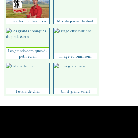
J'irai dormir chez vous
Mot de passe : le duel
Les grands comiques du
petit écran
Tirage euromillions
Putain de chat
Un si grand soleil