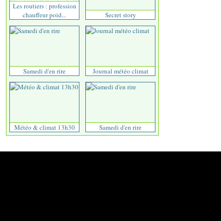
Les routiers : profession
chauffeur poid...
Secret story
Samedi d'en rire
Journal météo climat
Météo & climat 13h30
Samedi d'en rire