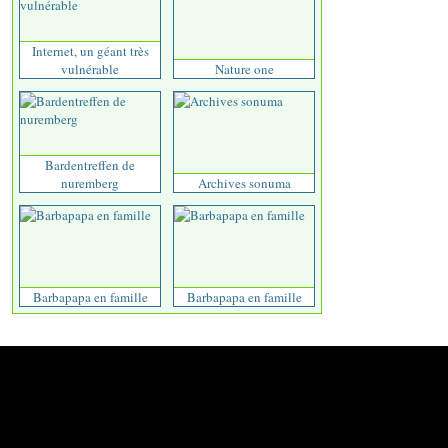
Internet, un géant très
vulnérable
Nature one
Bardentreffen de
nuremberg
Archives sonuma
Barbapapa en famille
Barbapapa en famille