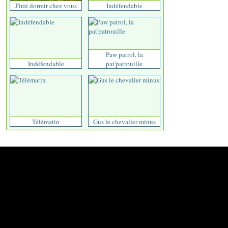
J'irai dormir chez vous
Indéfendable
Paw patrol, la
Indéfendable
pat'patrouille
Télématin
Gus le chevalier minus