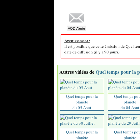
Avertissement :
Il est possible que cette émission de Quel te
date de diffusion (il y a 90 jours).
Autres vidéos de
Quel temps pour la p
Quel temps pour la
Quel temps pou
planète
planète
du 05 Aout
du 04 Aout
Quel temps pour la
Quel temps pou
planète
planète