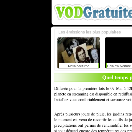
Les émissions les plus populaires
Mafia nocturne
Gala d'ouverture d
du rire de liè
caroline vigneaux
Quel temps p
toujours dire la 
enfants 
Diffusée pour la première fois le 07 Mai à 12
planète en streaming est disponible en rediffu
Installez-vous confortablement et savourez vot
Après plusieurs jours de pluie, les jardins re
le moment est venu de ressortir les outils de 
précipitations ont permis de réhumidifier les
si tout dépend encore des températures des pro