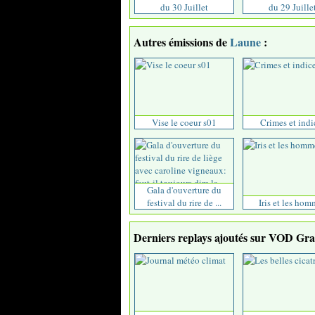
du 30 Juillet
du 29 Juille
Autres émissions de
Laune
:
Vise le coeur s01
Crimes et indi
Gala d'ouverture du
festival du rire de ...
Iris et les hom
Derniers replays ajoutés sur VOD Grat