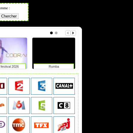
amme :
festival 2026
Rumba
Chypre