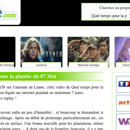
Cherchez un progr
u festival
Lioness
Manuel noriega
Dour 
ge avec
: faut-il
our la planète du 07 Mai
vérité aux
?
h58 sur l'antenne de Laune, cette vidéo de Quel temps pour la
sion légale sur internet pendant au minimum 7 jours.
re replay !
trouvent enfin un peu d'humidité... et beaucoup se demandent si
jardinage. Après un début de printemps particulièrement sec, ces
 sols en surface. Une bonne nouvelle pour les plantations, même
chains jours. - À deux pas de la frontière française, il y a une