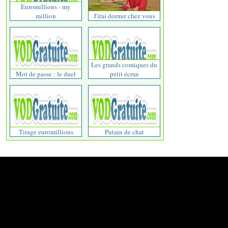
Euromillions - my
million
J'irai dormir chez vous
Les grands comiques du
Mot de passe : le duel
petit écran
Tirage euromillions
Putain de chat