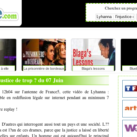
Cherchez un progr
à elle
La prisonnière de bordeaux
Blaga's lessons
Blue
justice de trop ? du 07 Juin
à 12h04 sur l'antenne de France5, cette vidéo de Lyhanna :
nible en rediffusion légale sur internet pendant au minimum 7
re replay !
 D'autres qui interrogent aussi tout un pays et une société. L??
 est l?un de ces drames, parce que la justice a laissé en liberté
lles sur enfants. Un homme qui est aujourd'hui le principal