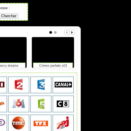
amme :
berry dreams
Crimes parfaits s03
Okoo-koo