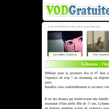
Les émissions les plus populaires
Les belles cicatrices
Une chambre 
Lyhanna : l'in
Diffusée pour la première fois le 07 Juin 
l'injustice de trop ? en streaming est dispo
jours.
Installez-vous confortablement et savourez vot
Il est des drames qui bouleversent une famille.
assassinat d?une petite fille de 11 ans, Lyhanna
un homme pourtant accusé de violences sexue