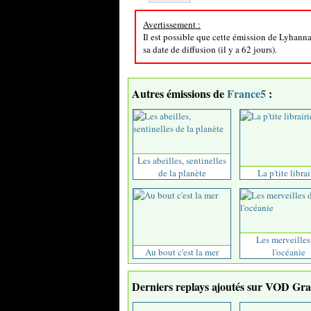
Avertissement :
Il est possible que cette émission de Lyhanna 
sa date de diffusion (il y a 62 jours).
Autres émissions de
France5
:
Les abeilles, sentinelles
de la planète
La p'tite librai
Les merveilles
Au bout c'est la mer
l'océanie
Derniers replays ajoutés sur VOD Grat