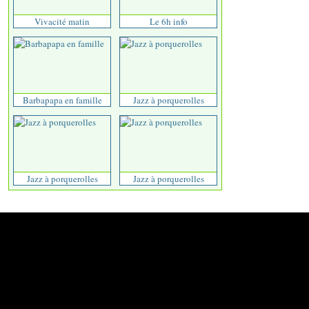
Vivacité matin
Le 6h info
Barbapapa en famille
Jazz à porquerolles
Jazz à porquerolles
Jazz à porquerolles