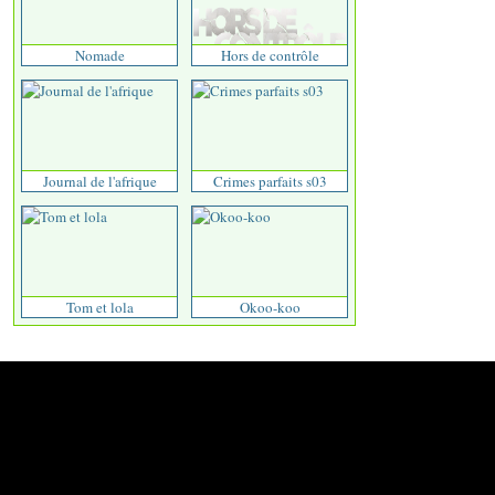
Nomade
Hors de contrôle
Journal de l'afrique
Crimes parfaits s03
Tom et lola
Okoo-koo