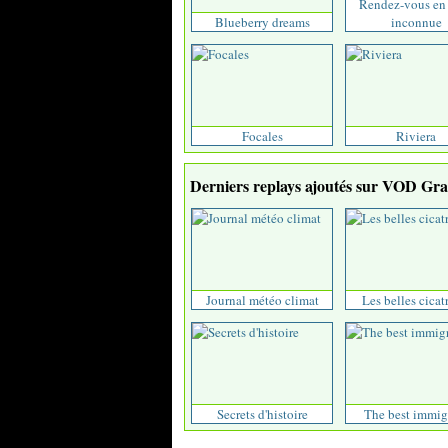
Rendez-vous en 
Blueberry dreams
inconnue
Focales
Riviera
Derniers replays ajoutés sur VOD Grat
Journal météo climat
Les belles cicat
Secrets d'histoire
The best immig