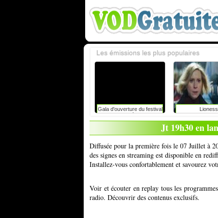
Les émissions les plus populaires
Gala d'ouverture du festival
Lioness
du rire de liège avec
caroline vigneaux: faut-il
Jt 19h30 en lan
toujours dire la vérité aux
enfants ?
Diffusée pour la première fois le 07 Juillet à 
des signes en streaming est disponible en redi
Installez-vous confortablement et savourez vot
Voir et écouter en replay tous les programme
radio. Découvrir des contenus exclusifs.