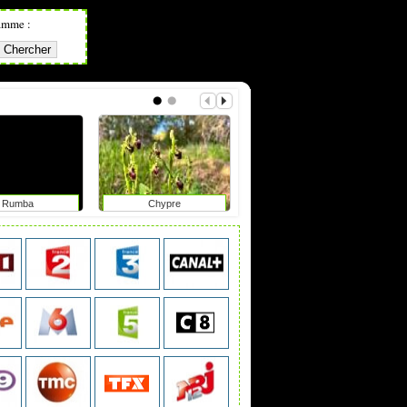
amme :
Rumba
Chypre
Focales