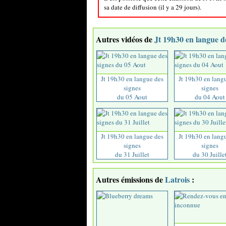
sa date de diffusion (il y a 29 jours).
Autres vidéos de
Jt 19h30 en langue d
Jt 19h30 en langue des
Jt 19h30 en lang
signes
signes
du 05 Aout
du 04 Aout
Jt 19h30 en langue des
Jt 19h30 en lang
signes
signes
du 31 Juillet
du 30 Juille
Autres émissions de
Latrois
: