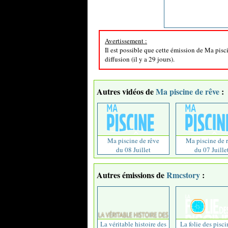
Avertissement :
Il est possible que cette émission de Ma pisc
diffusion (il y a 29 jours).
Autres vidéos de
Ma piscine de rêve
:
Ma piscine de rêve
Ma piscine de 
du 08 Juillet
du 07 Juille
Autres émissions de
Rmcstory
:
La véritable histoire des
La folie des pisci