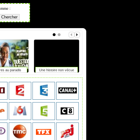
amme :
res au paradis
Une histoire non vécue
Focales