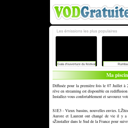
Les émissions les plus populaires
Gala d'ouverture du festival
Rumba
du rire de liège avec
caroline vigneaux: faut-il
Ma piscin
toujours dire la vérité aux
enfants ?
Diffusée pour la première fois le 07 Juillet 
rêve en streaming est disponible en rediffusio
Installez-vous confortablement et savourez vot
S1E3 - Vieux bassins, nouvelles envies. LŽhisto
Aurore et Laurent ont changé de vie il y a 
sŽinstaller dans le Sud de la France pour suiv