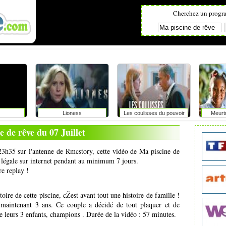
Cherchez un progr
Lioness
Les coulisses du pouvoir
Meurt
e de rêve du 07 Juillet
à 23h35 sur l'antenne de Rmcstory, cette vidéo de Ma piscine de
n légale sur internet pendant au minimum 7 jours.
re replay !
ire de cette piscine, cŽest avant tout une histoire de famille !
maintenant 3 ans. Ce couple a décidé de tout plaquer et de
re leurs 3 enfants, champions . Durée de la vidéo : 57 minutes.