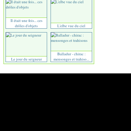
Il était une fois... ces
drôles d'objets
L'elbe vue du ciel
Balladur - chirac :
Le jour du seigneur
mensonges et trahiso...